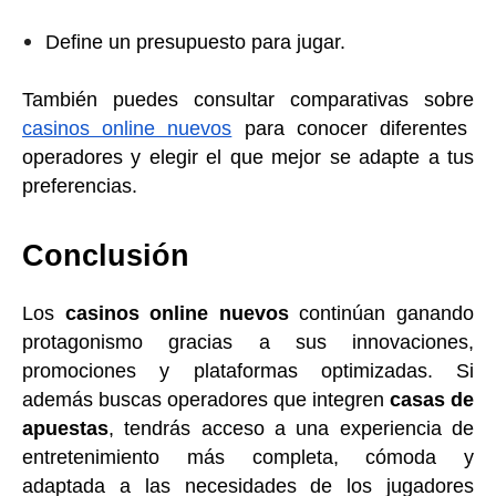
Define un presupuesto para jugar.
También puedes consultar comparativas sobre
casinos online nuevos
para conocer diferentes
operadores y elegir el que mejor se adapte a tus
preferencias.
Conclusión
Los
casinos online nuevos
continúan ganando
protagonismo gracias a sus innovaciones,
promociones y plataformas optimizadas. Si
además buscas operadores que integren
casas de
apuestas
, tendrás acceso a una experiencia de
entretenimiento más completa, cómoda y
adaptada a las necesidades de los jugadores