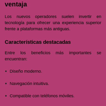
ventaja
Los nuevos operadores suelen invertir en
tecnología para ofrecer una experiencia superior
frente a plataformas más antiguas.
Características destacadas
Entre los beneficios más importantes se
encuentran:
Diseño moderno.
Navegación intuitiva.
Compatible con teléfonos móviles.