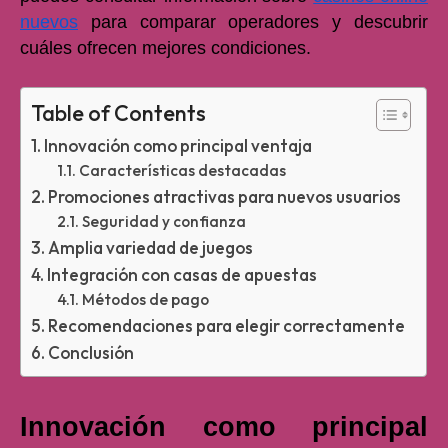
nuevos
para comparar operadores y descubrir
cuáles ofrecen mejores condiciones.
Table of Contents
Innovación como principal ventaja
Características destacadas
Promociones atractivas para nuevos usuarios
Seguridad y confianza
Amplia variedad de juegos
Integración con casas de apuestas
Métodos de pago
Recomendaciones para elegir correctamente
Conclusión
Innovación como principal