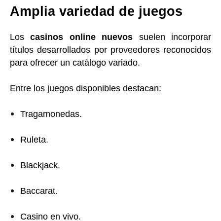
Amplia variedad de juegos
Los
casinos online nuevos
suelen incorporar
títulos desarrollados por proveedores reconocidos
para ofrecer un catálogo variado.
Entre los juegos disponibles destacan:
Tragamonedas.
Ruleta.
Blackjack.
Baccarat.
Casino en vivo.