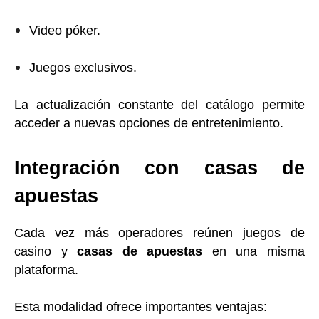
Video póker.
Juegos exclusivos.
La actualización constante del catálogo permite
acceder a nuevas opciones de entretenimiento.
Integración con casas de
apuestas
Cada vez más operadores reúnen juegos de
casino y
casas de apuestas
en una misma
plataforma.
Esta modalidad ofrece importantes ventajas: