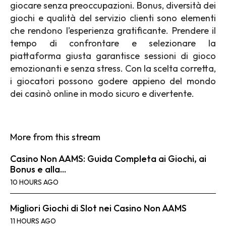
giocare senza preoccupazioni. Bonus, diversità dei
giochi e qualità del servizio clienti sono elementi
che rendono l’esperienza gratificante. Prendere il
tempo di confrontare e selezionare la
piattaforma giusta garantisce sessioni di gioco
emozionanti e senza stress. Con la scelta corretta,
i giocatori possono godere appieno del mondo
dei casinò online in modo sicuro e divertente.
More from this stream
Casino Non AAMS: Guida Completa ai Giochi, ai
Bonus e alla...
10 HOURS AGO
Migliori Giochi di Slot nei Casino Non AAMS
11 HOURS AGO