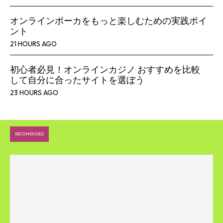
オンラインポーカをもっと楽しむための実践ポイ
ント
21 HOURS AGO
初心者必見！オンラインカジノ おすすめを比較
して自分に合ったサイトを選ぼう
23 HOURS AGO
RECOMENDED