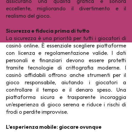
assicurano una qualità grafica e sonora
eccellente, migliorando il divertimento e il
realismo del gioco.
Sicurezza e fiducia prima di tutto
La sicurezza è una priorità per tutti i giocatori di
casinò online. È essenziale scegliere piattaforme
con licenza e regolamentazione valide. I dati
personali e finanziari devono essere protetti
tramite tecnologie di crittografia moderne. I
casinò affidabili offrono anche strumenti per il
gioco responsabile, aiutando i giocatori a
controllare il tempo e il denaro speso. Una
piattaforma sicura e trasparente incoraggia
un’esperienza di gioco serena e riduce i rischi di
frodi o perdite improvvise.
L’esperienza mobile: giocare ovunque