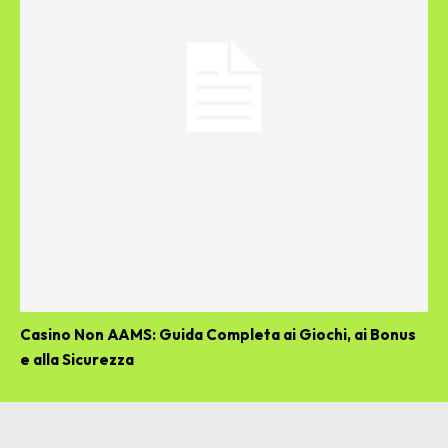
Casino Non AAMS: Guida Completa ai Giochi, ai Bonus
e alla Sicurezza