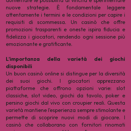
aumentare le possibilità di vincita e sperimentare
nuove strategie. È fondamentale leggere
attentamente i termini e le condizioni per capire i
requisiti di scommessa. Un casinò che offre
promozioni trasparenti e oneste ispira fiducia e
fidelizza i giocatori, rendendo ogni sessione più
emozionante e gratificante.
L’importanza della varietà dei giochi
disponibili
Un buon casinò online si distingue per la diversità
dei suoi giochi. I giocatori apprezzano
piattaforme che offrono opzioni varie: slot
classiche, slot video, giochi da tavolo, poker e
persino giochi dal vivo con croupier reali. Questa
varietà mantiene l’esperienza sempre stimolante e
permette di scoprire nuovi modi di giocare. I
casinò che collaborano con fornitori rinomati