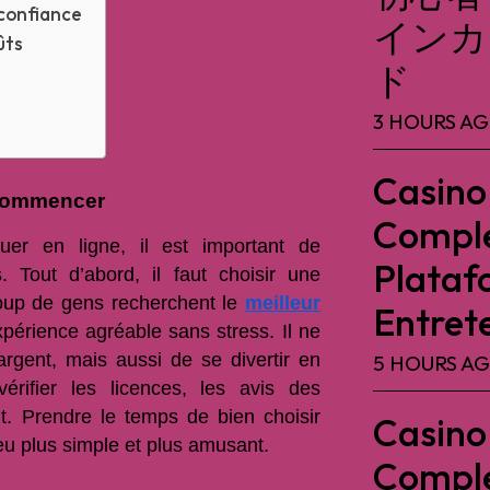
 confiance
インカ
ûts
ド
3 HOURS A
Casino
 commencer
Comple
er en ligne, il est important de
Plataf
 Tout d’abord, il faut choisir une
coup de gens recherchent le
meilleur
Entret
xpérience agréable sans stress. Il ne
rgent, mais aussi de se divertir en
5 HOURS A
vérifier les licences, les avis des
nt. Prendre le temps de bien choisir
Casino
jeu plus simple et plus amusant.
Complet