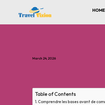
HOME
March 24, 2026
Table of Contents
Comprendre les bases avant de co