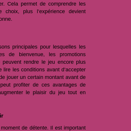
îner. Cela permet de comprendre les
 choix, plus l’expérience devient
sonne.
ons principales pour lesquelles les
res de bienvenue, les promotions
é peuvent rendre le jeu encore plus
e lire les conditions avant d’accepter
e jouer un certain montant avant de
é peut profiter de ces avantages de
augmenter le plaisir du jeu tout en
ir
n moment de détente. Il est important