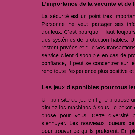
L’importance de la sécurité et de 
La sécurité est un point très importa
Personne ne veut partager ses info
douteux. C’est pourquoi il faut toujours
des systèmes de protection fiables. U
restent privées et que vos transactions
service client disponible en cas de p
confiance, il peut se concentrer sur le
rend toute l’expérience plus positive et
Les jeux disponibles pour tous le
Un bon site de jeu en ligne propose u
aimiez les machines à sous, le poker ou
chose pour vous. Cette diversité
s’ennuyer. Les nouveaux joueurs peu
pour trouver ce qu’ils préfèrent. En p